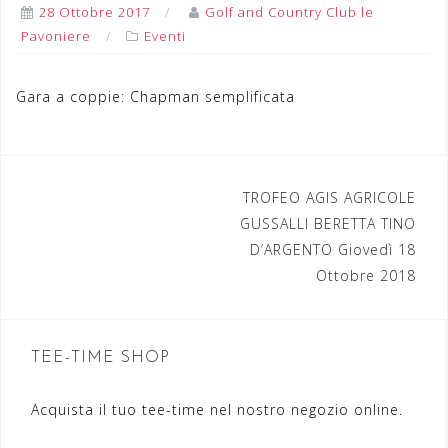
28 Ottobre 2017
Golf and Country Club le
Pavoniere
Eventi
Gara a coppie: Chapman semplificata
TROFEO AGIS AGRICOLE
N
GUSSALLI BERETTA TINO
a
D’ARGENTO Giovedì 18
Ottobre 2018
v
i
g
TEE-TIME SHOP
a
Acquista il tuo tee-time nel nostro negozio online.
z