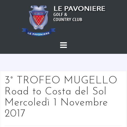
S
a
l
t
a
a
l
c
o
n
t
3° TROFEO MUGELLO
e
Road to Costa del Sol
n
u
Mercoledì 1 Novembre
t
2017
o