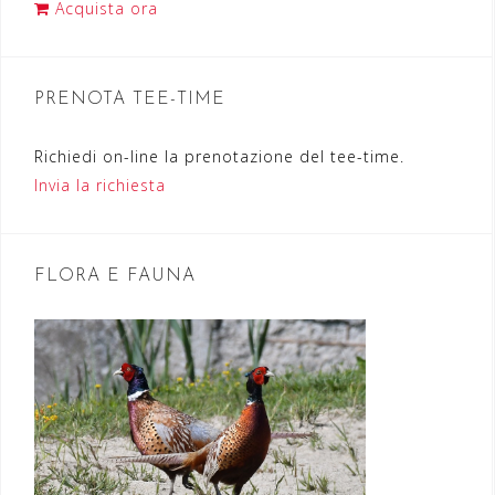
i
Acquista ora
o
n
PRENOTA TEE-TIME
e
a
Richiedi on-line la prenotazione del tee-time.
r
Invia la richiesta
t
i
FLORA E FAUNA
c
o
l
i