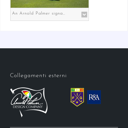
An Arnold Palmer signature course in Prato the gateway to Florence
Collegamenti esterni