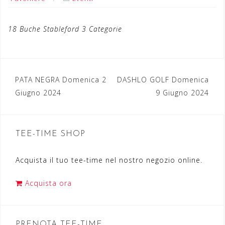
18 Buche Stableford 3 Categorie
PATA NEGRA Domenica 2
DASHLO GOLF Domenica
N
Giugno 2024
9 Giugno 2024
a
v
TEE-TIME SHOP
i
g
Acquista il tuo tee-time nel nostro negozio online.
a
Acquista ora
z
i
o
PRENOTA TEE-TIME