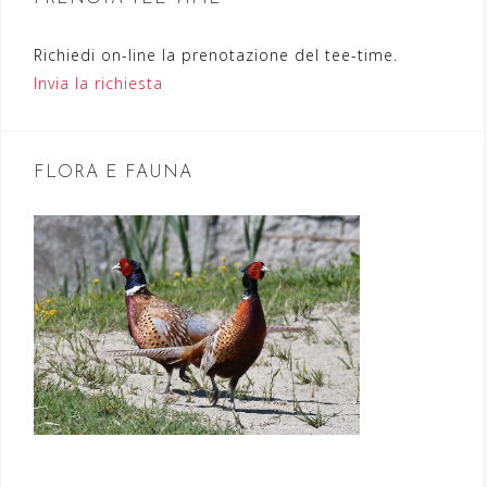
n
Richiedi on-line la prenotazione del tee-time.
e
Invia la richiesta
a
r
t
FLORA E FAUNA
i
c
o
l
i