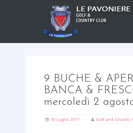
S
a
l
t
a
a
l
c
o
n
9 BUCHE & APER
t
BANCA & FRESC
e
n
mercoledì 2 agost
u
t
o
30 Luglio 2017
Golf and Country 