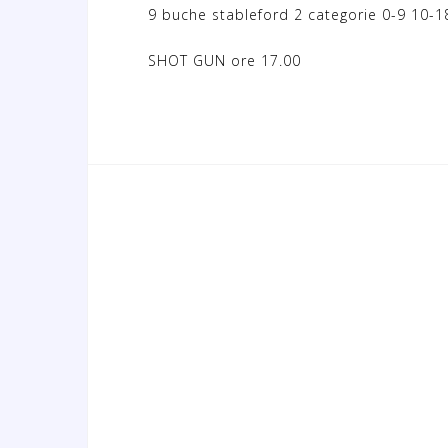
9 buche stableford 2 categorie 0-9 10-1
SHOT GUN ore 17.00
N
a
v
i
g
a
z