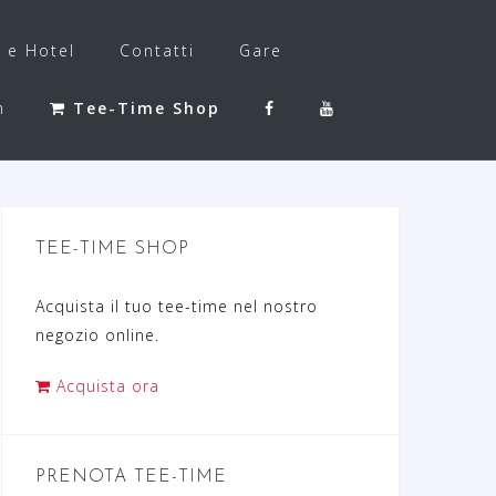
f e Hotel
Contatti
Gare
h
Tee-Time Shop
TEE-TIME SHOP
Acquista il tuo tee-time nel nostro
negozio online.
Acquista ora
PRENOTA TEE-TIME