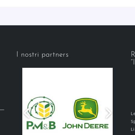
I nostri partners
R
“
L
S
L