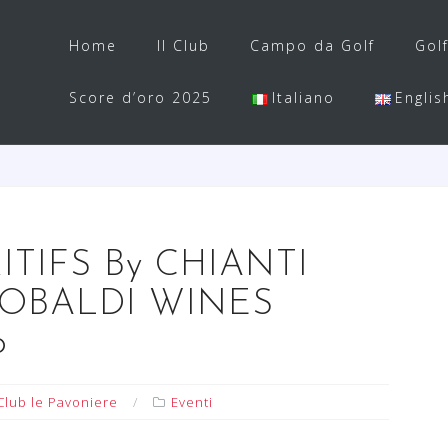
Home
Il Club
Campo da Golf
Gol
Score d’oro 2025
Italiano
Englis
ITIFS By CHIANTI
OBALDI WINES
o
Club le Pavoniere
Eventi