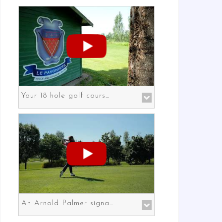
Your 18 hole golf course in Prato the gateway to Florence
An Arnold Palmer signature course in Prato the gateway to Florence