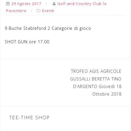
29 Agosto 2017
Golf and Country Club le
Pavoniere
Eventi
9 Buche Stableford 2 Categorie di gioco
SHOT GUN ore 17.00
TROFEO AGIS AGRICOLE
N
GUSSALLI BERETTA TINO
a
D’ARGENTO Giovedì 18
Ottobre 2018
v
i
g
TEE-TIME SHOP
a