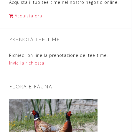
Acquista il tuo tee-time nel nostro negozio online.
z
i
Acquista ora
o
n
PRENOTA TEE-TIME
e
a
Richiedi on-line la prenotazione del tee-time.
r
Invia la richiesta
t
i
FLORA E FAUNA
c
o
l
i