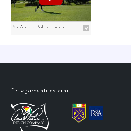
An Arnold Palmer signature course in Prato the gateway to Florence
Collegamenti esterni