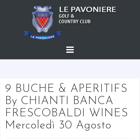
S
a
l
t
a
a
l
c
o
n
t
9 BUCHE & APERITIFS
e
By CHIANTI BANCA
n
u
FRESCOBALDI WINES
t
Mercoledì 30 Agosto
o