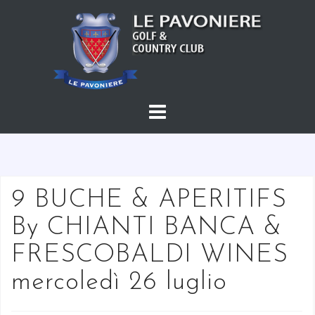
S
a
l
t
a
a
l
c
o
n
t
9 BUCHE & APERITIFS
e
By CHIANTI BANCA &
n
u
FRESCOBALDI WINES
t
mercoledì 26 luglio
o