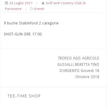
23 Luglio 2017
Golf and Country Club le
Pavoniere
Eventi
9 buche Stableford 2 categorie
SHOT-GUN ORE 17.00
TROFEO AGIS AGRICOLE
N
GUSSALLI BERETTA TINO
a
D’ARGENTO Giovedì 18
Ottobre 2018
v
i
g
TEE-TIME SHOP
a