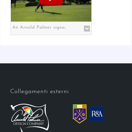
An Arnold Palmer signature course in Prato the gateway to Florence
Collegamenti esterni