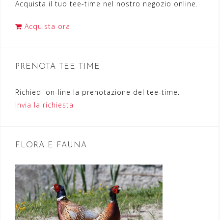
Acquista il tuo tee-time nel nostro negozio online.
z
i
Acquista ora
o
n
PRENOTA TEE-TIME
e
a
Richiedi on-line la prenotazione del tee-time.
r
Invia la richiesta
t
i
FLORA E FAUNA
c
o
l
i