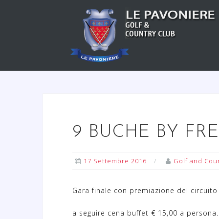
S
a
l
t
a
a
l
c
o
n
9 BUCHE BY FR
t
e
n
17 Settembre 2016
Golf and Coun
u
t
Gara finale con premiazione del circuito 
o
a seguire cena buffet € 15,00 a persona.