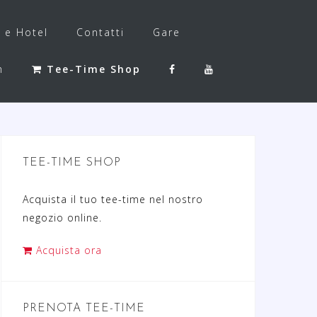
f e Hotel
Contatti
Gare
h
Tee-Time Shop
TEE-TIME SHOP
Acquista il tuo tee-time nel nostro
negozio online.
Acquista ora
PRENOTA TEE-TIME