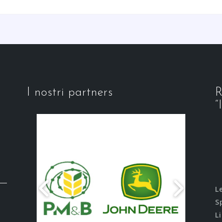
I nostri partners
R
“
L
S
L