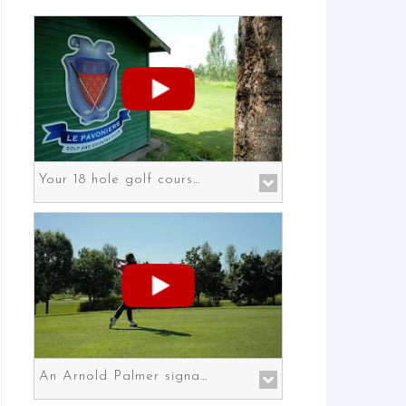
Your 18 hole golf course in Prato the gateway to Florence
An Arnold Palmer signature course in Prato the gateway to Florence