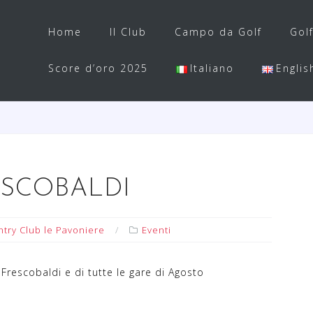
Home
Il Club
Campo da Golf
Gol
Score d’oro 2025
Italiano
Englis
ESCOBALDI
try Club le Pavoniere
Eventi
Frescobaldi e di tutte le gare di Agosto