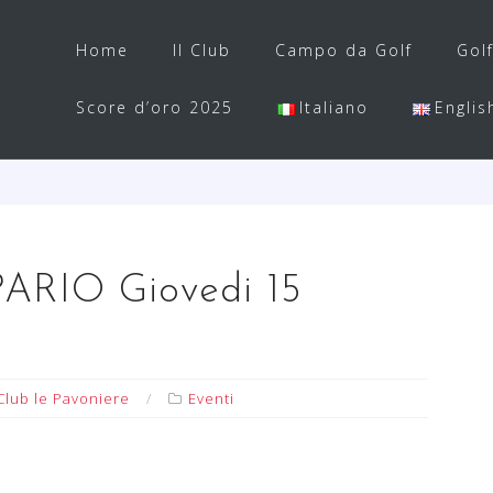
Home
Il Club
Campo da Golf
Gol
Score d’oro 2025
Italiano
Englis
ARIO Giovedi 15
Club le Pavoniere
Eventi