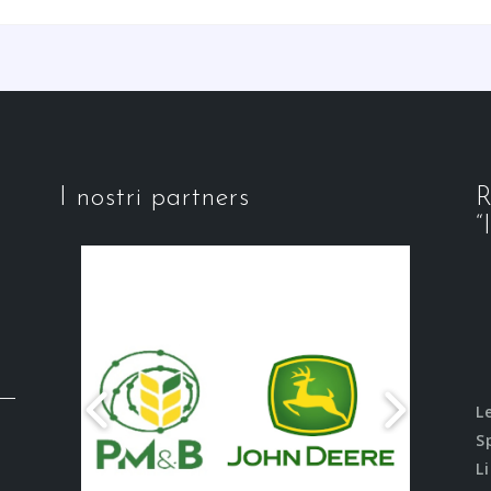
I nostri partners
R
“
L
S
L