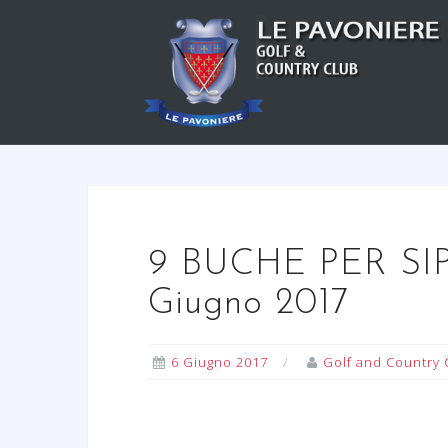
S
a
l
t
a
a
l
c
o
n
9 BUCHE PER SIP
t
Giugno 2017
e
n
u
6 Giugno 2017
Golf and Country 
t
o