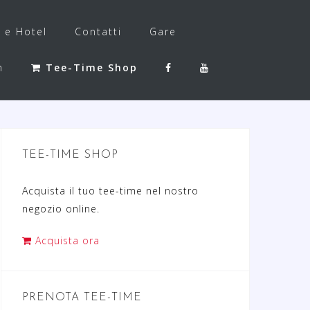
f e Hotel
Contatti
Gare
h
Tee-Time Shop
TEE-TIME SHOP
Acquista il tuo tee-time nel nostro
negozio online.
Acquista ora
PRENOTA TEE-TIME