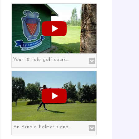
Your 18 hole golf course in Prato the gateway to Florence
An Arnold Palmer signature course in Prato the gateway to Florence