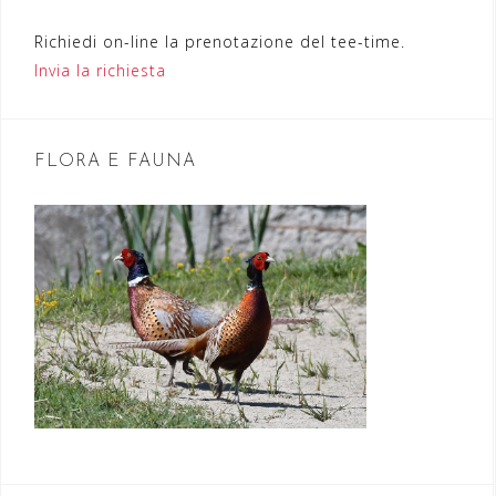
e
Richiedi on-line la prenotazione del tee-time.
a
Invia la richiesta
r
t
FLORA E FAUNA
i
c
o
l
i