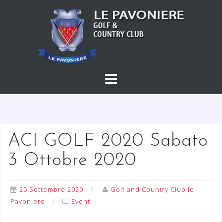
S
a
l
t
a
a
l
c
o
n
t
ACI GOLF 2020 Sabato
e
3 Ottobre 2020
n
u
t
25 Settembre 2020
Golf and Country Club le
o
Pavoniere
Eventi