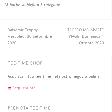
18 buche stableford 3 categorie
Balsamic Trophy
TROFEO MALAPARTE
N
Mercoledì 30 Settembre
VIAGGI Domenica 4
a
2020
Ottobre 2020
v
i
TEE-TIME SHOP
g
a
Acquista il tuo tee-time nel nostro negozio online.
z
Acquista ora
i
o
n
PRENOTA TEE-TIME