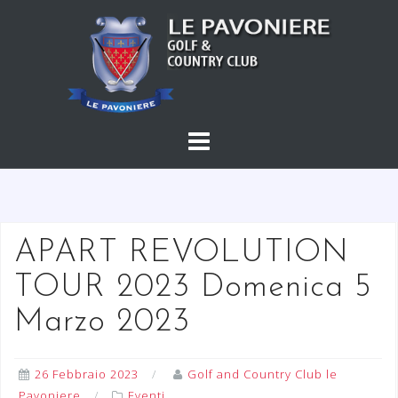
S
a
l
t
a
a
l
c
o
n
t
APART REVOLUTION
e
TOUR 2023 Domenica 5
n
u
Marzo 2023
t
o
26 Febbraio 2023
Golf and Country Club le
Pavoniere
Eventi