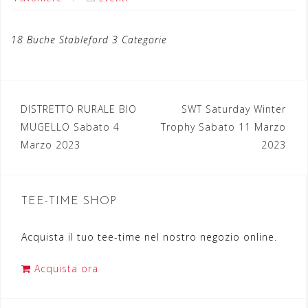
18 Buche Stableford 3 Categorie
DISTRETTO RURALE BIO
SWT Saturday Winter
N
MUGELLO Sabato 4
Trophy Sabato 11 Marzo
a
Marzo 2023
2023
v
i
TEE-TIME SHOP
g
a
Acquista il tuo tee-time nel nostro negozio online.
z
Acquista ora
i
o