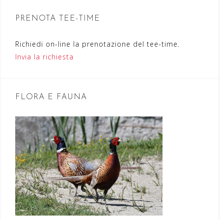
n
PRENOTA TEE-TIME
e
a
Richiedi on-line la prenotazione del tee-time.
r
Invia la richiesta
t
i
FLORA E FAUNA
c
o
l
i