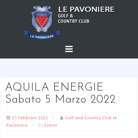
S
a
l
t
a
a
l
c
o
n
t
AQUILA ENERGIE
e
Sabato 5 Marzo 2022
n
u
t
27 Febbraio 2022
Golf and Country Club le
o
Pavoniere
Eventi