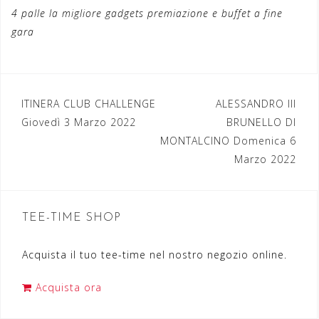
4 palle la migliore gadgets premiazione e buffet a fine
gara
ITINERA CLUB CHALLENGE
ALESSANDRO III
N
Giovedì 3 Marzo 2022
BRUNELLO DI
a
MONTALCINO Domenica 6
Marzo 2022
v
i
g
TEE-TIME SHOP
a
Acquista il tuo tee-time nel nostro negozio online.
z
i
Acquista ora
o