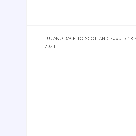
TUCANO RACE TO SCOTLAND Sabato 13 A
N
2024
a
v
i
g
a
z
i
o
n