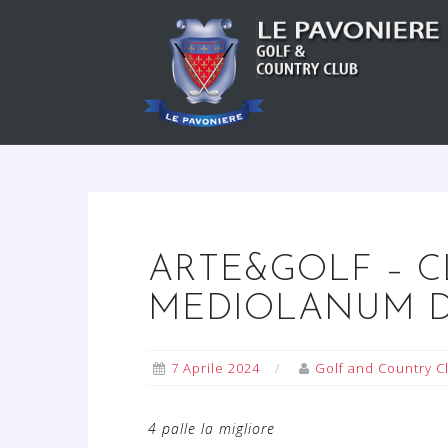
S
a
l
t
a
a
l
c
o
n
ARTE&GOLF – C
t
e
MEDIOLANUM Dom
n
u
7 Aprile 2024
Golf and Country C
t
o
4 palle la migliore