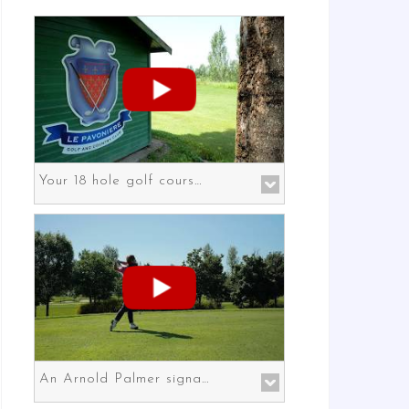
Your 18 hole golf course in Prato the gateway to Florence
An Arnold Palmer signature course in Prato the gateway to Florence