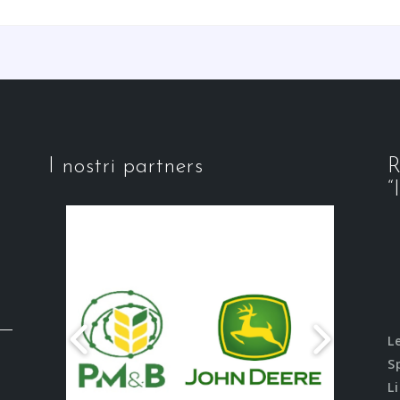
I nostri partners
R
“
L
S
L