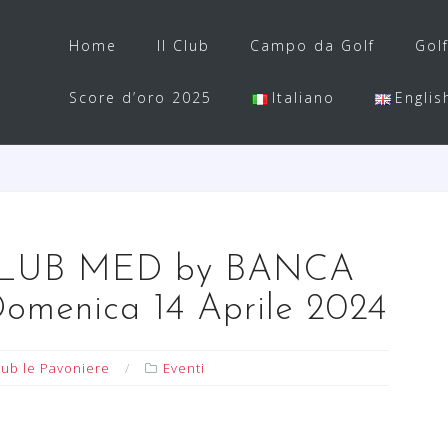
Home
Il Club
Campo da Golf
Gol
Score d’oro 2025
Italiano
Englis
LUB MED by BANCA
enica 14 Aprile 2024
lub le Pavoniere
Eventi