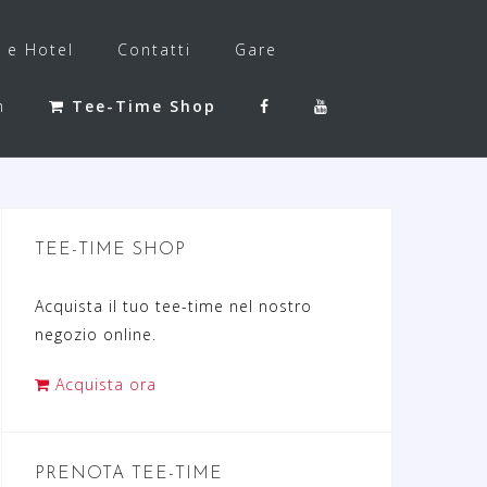
f e Hotel
Contatti
Gare
h
Tee-Time Shop
TEE-TIME SHOP
Acquista il tuo tee-time nel nostro
negozio online.
Acquista ora
PRENOTA TEE-TIME