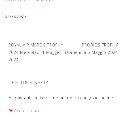
Greensome
ROYAL AIR MAROC TROPHY
PROBIOS TROPHY
N
2024 Mercoledì 1 Maggio
Domenica 5 Maggio 2024
a
2024
v
i
TEE-TIME SHOP
g
a
Acquista il tuo tee-time nel nostro negozio online.
z
Acquista ora
i
o