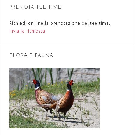
n
PRENOTA TEE-TIME
e
Richiedi on-line la prenotazione del tee-time.
a
Invia la richiesta
r
t
FLORA E FAUNA
i
c
o
l
i