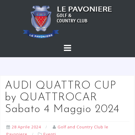
S
a
l
t
a
a
l
c
o
n
t
AUDI QUATTRO CUP
e
by QUATTROCAR
n
u
Sabato 4 Maggio 2024
t
o
28 Aprile 2024
Golf and Country Club le
Pavoniere
Eventi