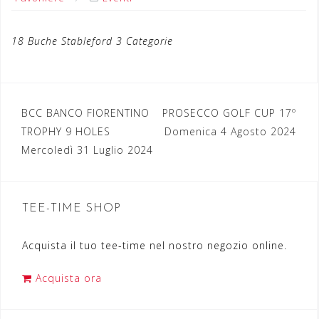
18 Buche Stableford 3 Categorie
BCC BANCO FIORENTINO
PROSECCO GOLF CUP 17º
N
TROPHY 9 HOLES
Domenica 4 Agosto 2024
a
Mercoledì 31 Luglio 2024
v
i
TEE-TIME SHOP
g
a
Acquista il tuo tee-time nel nostro negozio online.
z
Acquista ora
i
o