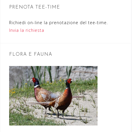
n
PRENOTA TEE-TIME
e
Richiedi on-line la prenotazione del tee-time.
a
Invia la richiesta
r
t
FLORA E FAUNA
i
c
o
l
i