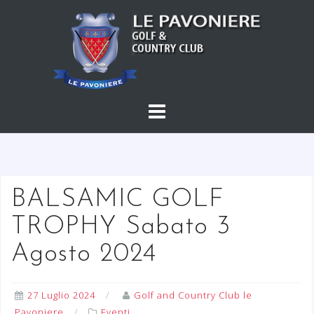
S
a
l
t
a
a
l
c
o
n
t
BALSAMIC GOLF
e
TROPHY Sabato 3
n
u
Agosto 2024
t
o
27 Luglio 2024
Golf and Country Club le
Pavoniere
Eventi