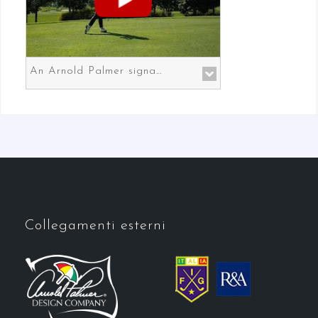
An Arnold Palmer signature course in Prato the gateway to Florence
Collegamenti esterni