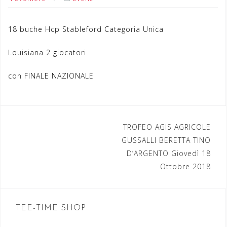
18 buche Hcp Stableford Categoria Unica
Louisiana 2 giocatori
con FINALE NAZIONALE
TROFEO AGIS AGRICOLE
N
GUSSALLI BERETTA TINO
a
D’ARGENTO Giovedì 18
Ottobre 2018
v
i
g
TEE-TIME SHOP
a