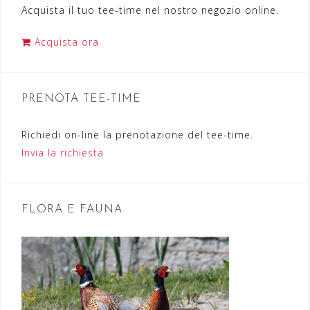
Acquista il tuo tee-time nel nostro negozio online.
z
i
Acquista ora
o
n
PRENOTA TEE-TIME
e
a
Richiedi on-line la prenotazione del tee-time.
r
Invia la richiesta
t
i
FLORA E FAUNA
c
o
l
i