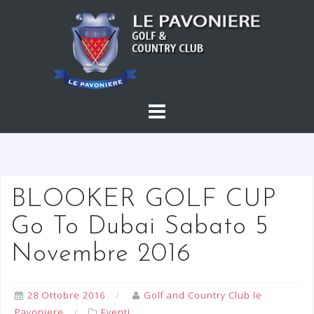
S
a
l
t
a
a
l
c
o
n
t
BLOOKER GOLF CUP
e
Go To Dubai Sabato 5
n
u
Novembre 2016
t
o
28 Ottobre 2016
Golf and Country Club le
Pavoniere
Eventi