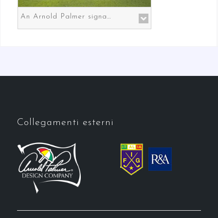
An Arnold Palmer signature course in Prato the gateway to Florence
Collegamenti esterni