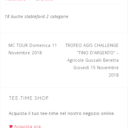
18 buche stableford 2 categorie
MC TOUR Domenica 11
TROFEO AGIS CHALLENGE
N
Novembre 2018
“TINO D’ARGENTO” –
a
Agricole Gussalli Beretta
Giovedì 15 Novembre
v
2018
i
g
a
TEE-TIME SHOP
z
Acquista il tuo tee-time nel nostro negozio online.
i
o
Acquista ora