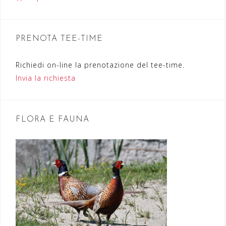
n
e
PRENOTA TEE-TIME
a
r
Richiedi on-line la prenotazione del tee-time.
Invia la richiesta
t
i
c
FLORA E FAUNA
o
l
i