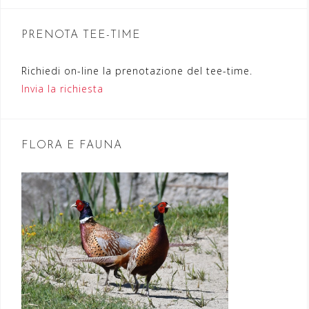
n
PRENOTA TEE-TIME
e
a
Richiedi on-line la prenotazione del tee-time.
r
Invia la richiesta
t
i
FLORA E FAUNA
c
o
l
i