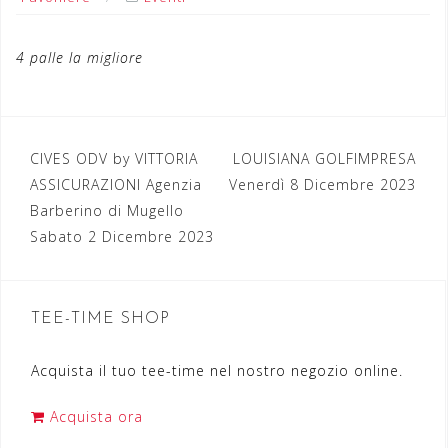
4 palle la migliore
CIVES ODV by VITTORIA
LOUISIANA GOLFIMPRESA
N
ASSICURAZIONI Agenzia
Venerdì 8 Dicembre 2023
a
Barberino di Mugello
Sabato 2 Dicembre 2023
v
i
g
TEE-TIME SHOP
a
Acquista il tuo tee-time nel nostro negozio online.
z
i
Acquista ora
o