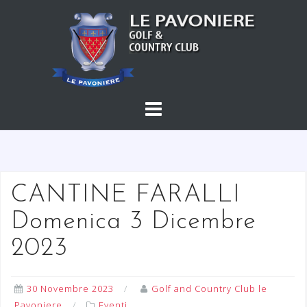
S
a
l
t
a
a
l
c
o
n
t
CANTINE FARALLI
e
Domenica 3 Dicembre
n
u
2023
t
o
30 Novembre 2023
Golf and Country Club le
Pavoniere
Eventi