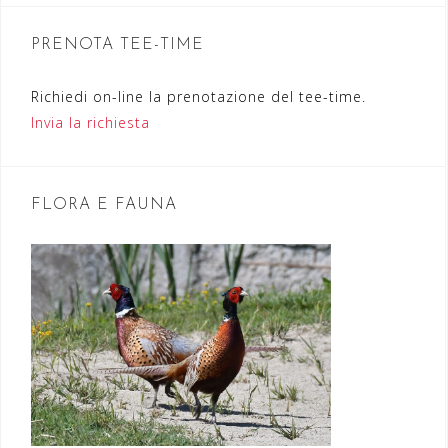
i
o
PRENOTA TEE-TIME
n
Richiedi on-line la prenotazione del tee-time.
e
Invia la richiesta
a
r
t
FLORA E FAUNA
i
c
o
l
i