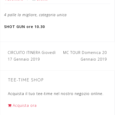
4 palle la migliore, categoria unica
SHOT GUN ore 10.30
CIRCUITO ITINERA Giovedì
MC TOUR Domenica 20
N
17 Gennaio 2019
Gennaio 2019
a
v
TEE-TIME SHOP
i
g
Acquista il tuo tee-time nel nostro negozio online.
a
Acquista ora
z