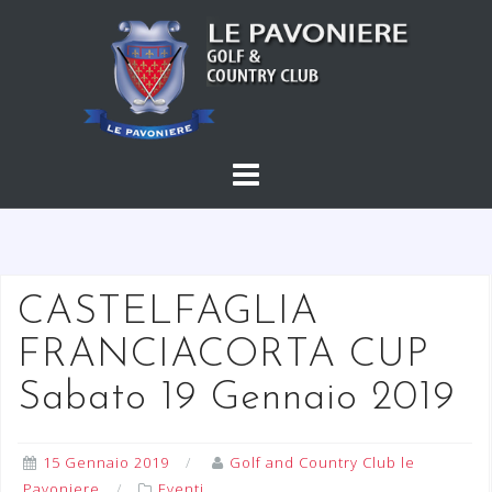
S
a
l
t
a
a
l
c
o
n
t
CASTELFAGLIA
e
FRANCIACORTA CUP
n
u
Sabato 19 Gennaio 2019
t
o
15 Gennaio 2019
Golf and Country Club le
Pavoniere
Eventi