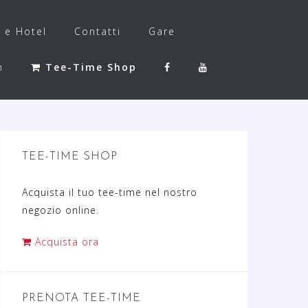
f e Hotel
Contatti
Gare
h
Tee-Time Shop
TEE-TIME SHOP
Acquista il tuo tee-time nel nostro
negozio online.
Acquista ora
PRENOTA TEE-TIME