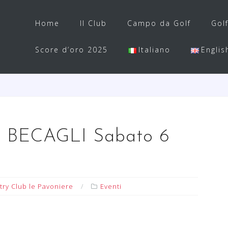
Home
Il Club
Campo da Golf
Gol
Score d’oro 2025
Italiano
Englis
BECAGLI Sabato 6
try Club le Pavoniere
Eventi