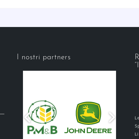
I nostri partners
R
“
L
S
L