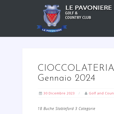
S
a
l
t
a
a
l
c
o
n
CIOCCOLATERIA 
t
e
Gennaio 2024
n
u
30 Dicembre 2023
Golf and Coun
t
o
18 Buche Stableford 3 Categorie