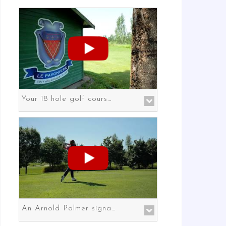
Your 18 hole golf course in Prato the gateway to Florence
An Arnold Palmer signature course in Prato the gateway to Florence