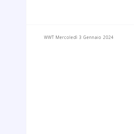
WWT Mercoledì 3 Gennaio 2024
N
a
v
i
g
a
z
i
o
n