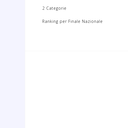
2 Categorie
Ranking per Finale Nazionale
N
a
v
i
g
a
z