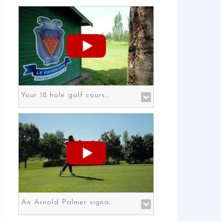
Your 18 hole golf course in Prato the gateway to Florence
An Arnold Palmer signature course in Prato the gateway to Florence