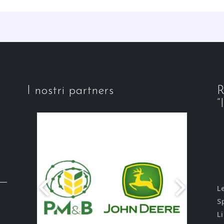
I nostri partners
R
“
L
S
L