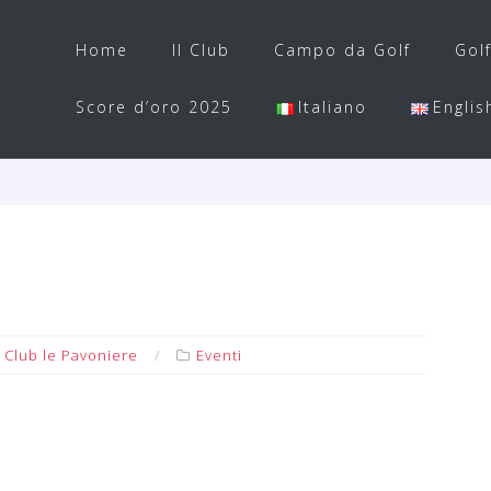
Home
Il Club
Campo da Golf
Gol
Score d’oro 2025
Italiano
Englis
 Club le Pavoniere
Eventi