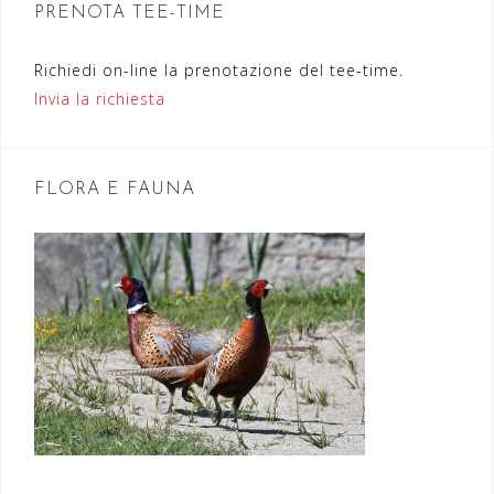
PRENOTA TEE-TIME
e
a
Richiedi on-line la prenotazione del tee-time.
r
Invia la richiesta
t
i
FLORA E FAUNA
c
o
l
i