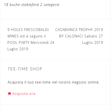
18 buche stableford 2 categorie
9 HOLES FRESCOBALDI
CASABIANCA TROPHY 2019
N
WINES ed a seguire il
BY CALONACI Sabato 27
a
POOL PARTY Mercoledì 24
Luglio 2019
Luglio 2019
v
i
g
TEE-TIME SHOP
a
Acquista il tuo tee-time nel nostro negozio online.
z
i
Acquista ora
o
n