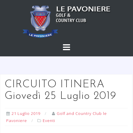
S
a
l
t
a
a
l
c
o
n
t
CIRCUITO ITINERA
e
Giovedì 25 Luglio 2019
n
u
t
21 Luglio 2019
Golf and Country Club le
o
Pavoniere
Eventi