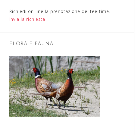
e
Richiedi on-line la prenotazione del tee-time.
a
Invia la richiesta
r
t
FLORA E FAUNA
i
c
o
l
i