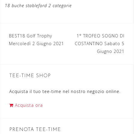
18 buche stableford 2 categorie
BEST18 Golf Trophy
1° TROFEO SOGNO DI
N
Mercoledì 2 Giugno 2021
COSTANTINO Sabato 5
a
Giugno 2021
v
i
TEE-TIME SHOP
g
a
Acquista il tuo tee-time nel nostro negozio online.
z
Acquista ora
i
o
n
PRENOTA TEE-TIME