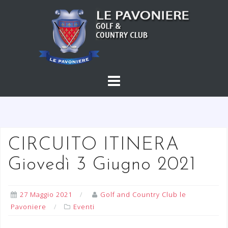
S
a
l
t
a
a
l
c
o
n
t
CIRCUITO ITINERA
e
Giovedì 3 Giugno 2021
n
u
t
27 Maggio 2021
Golf and Country Club le
o
Pavoniere
Eventi