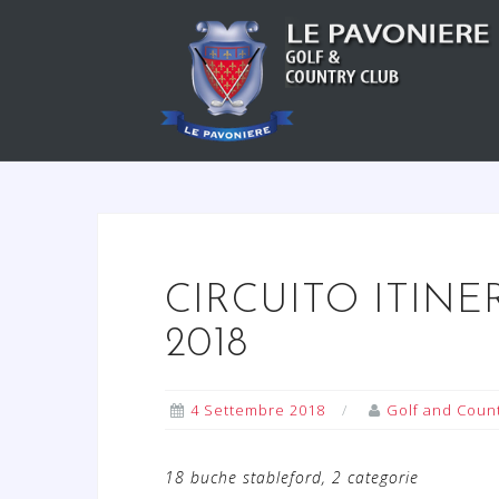
S
a
l
t
a
a
l
c
o
n
CIRCUITO ITINER
t
e
2018
n
u
4 Settembre 2018
Golf and Count
t
o
18 buche stableford, 2 categorie