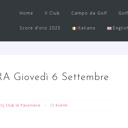
Home
Il Club
Campo da Golf
Gol
Score d’oro 2025
Italiano
Englis
A Giovedì 6 Settembre
ry Club le Pavoniere
Eventi