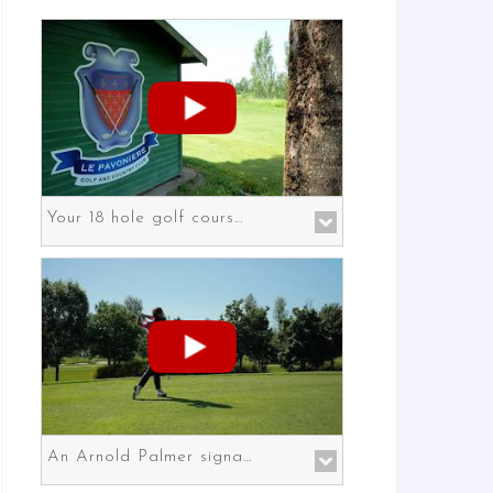
Your 18 hole golf course in Prato the gateway to Florence
An Arnold Palmer signature course in Prato the gateway to Florence