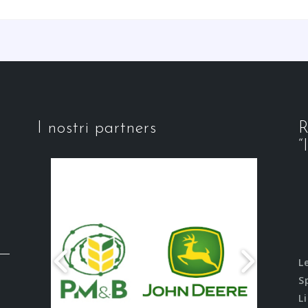
I nostri partners
R
“
L
S
L