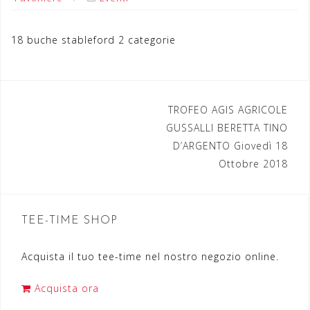
18 buche stableford 2 categorie
TROFEO AGIS AGRICOLE
N
GUSSALLI BERETTA TINO
a
D’ARGENTO Giovedì 18
Ottobre 2018
v
i
g
TEE-TIME SHOP
a
Acquista il tuo tee-time nel nostro negozio online.
z
i
Acquista ora
o