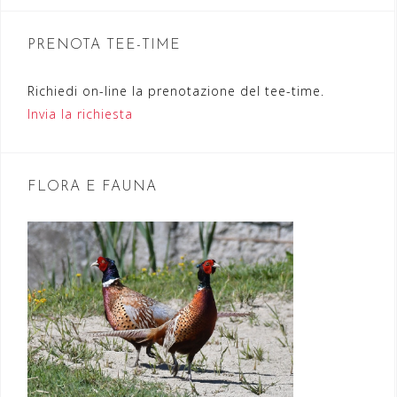
n
PRENOTA TEE-TIME
e
a
Richiedi on-line la prenotazione del tee-time.
r
Invia la richiesta
t
i
FLORA E FAUNA
c
o
l
i