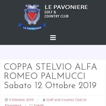
S
a
l
t
a
a
l
c
o
n
t
COPPA STELVIO ALFA
e
ROMEO PALMUCCI
n
u
Sabato 12 Ottobre 2019
t
o
5 Ottobre 2019
Golf and Country Club le
Pavoniere
Eventi