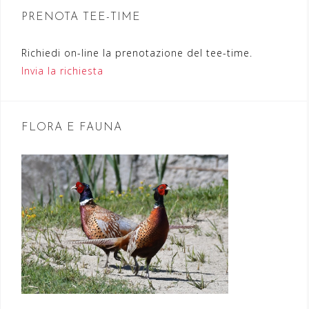
n
PRENOTA TEE-TIME
e
Richiedi on-line la prenotazione del tee-time.
a
Invia la richiesta
r
t
FLORA E FAUNA
i
c
o
l
i