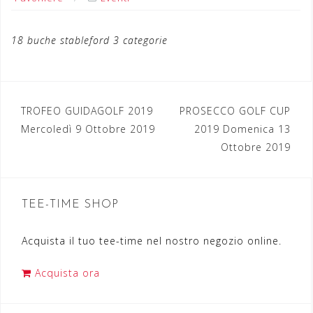
18 buche stableford 3 categorie
TROFEO GUIDAGOLF 2019
PROSECCO GOLF CUP
N
Mercoledì 9 Ottobre 2019
2019 Domenica 13
a
Ottobre 2019
v
i
TEE-TIME SHOP
g
a
Acquista il tuo tee-time nel nostro negozio online.
z
Acquista ora
i
o