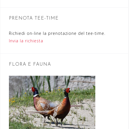
i
o
n
PRENOTA TEE-TIME
e
Richiedi on-line la prenotazione del tee-time.
a
Invia la richiesta
r
t
FLORA E FAUNA
i
c
o
l
i