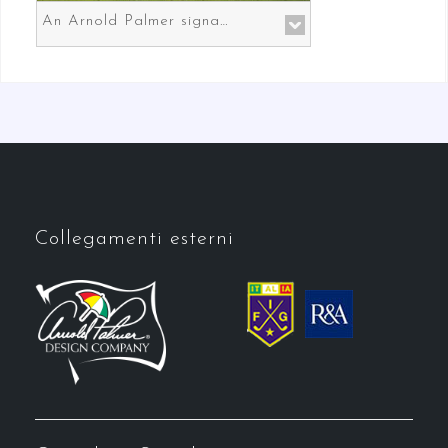
An Arnold Palmer signature course in Prato the gateway to Florence
Collegamenti esterni