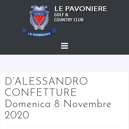
S
a
l
t
a
a
l
c
o
n
t
D’ALESSANDRO
e
CONFETTURE
n
u
Domenica 8 Novembre
t
2020
o