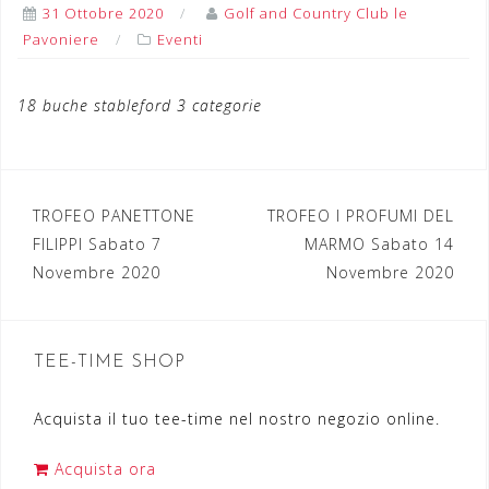
31 Ottobre 2020
Golf and Country Club le
Pavoniere
Eventi
18 buche stableford 3 categorie
TROFEO PANETTONE
TROFEO I PROFUMI DEL
N
FILIPPI Sabato 7
MARMO Sabato 14
a
Novembre 2020
Novembre 2020
v
i
TEE-TIME SHOP
g
a
Acquista il tuo tee-time nel nostro negozio online.
z
Acquista ora