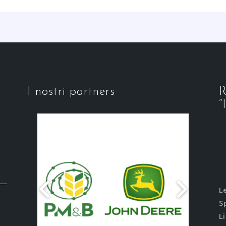
I nostri partners
R
“
L
S
L