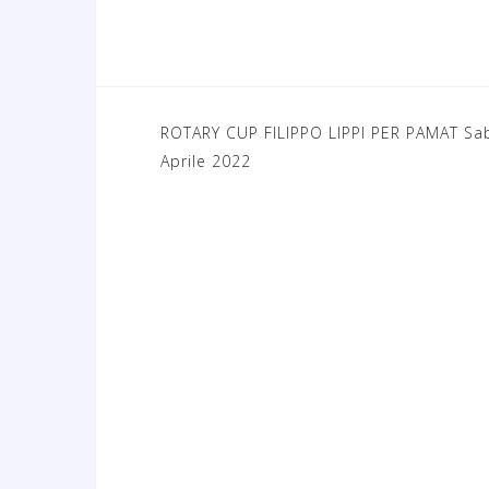
ROTARY CUP FILIPPO LIPPI PER PAMAT Sa
N
Aprile 2022
a
v
i
g
a
z
i
o
n