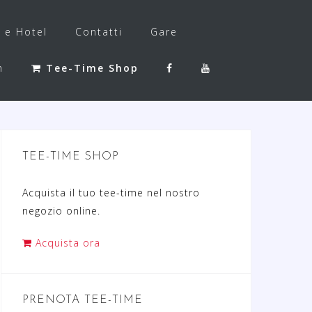
f e Hotel
Contatti
Gare
h
Tee-Time Shop
TEE-TIME SHOP
Acquista il tuo tee-time nel nostro
negozio online.
Acquista ora
PRENOTA TEE-TIME