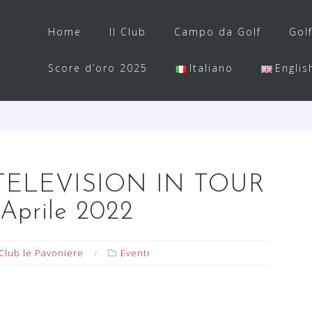
Home
Il Club
Campo da Golf
Gol
Score d’oro 2025
Italiano
Englis
ELEVISION IN TOUR
Aprile 2022
Club le Pavoniere
Eventi