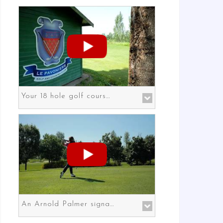
Your 18 hole golf course in Prato the gateway to Florence
An Arnold Palmer signature course in Prato the gateway to Florence