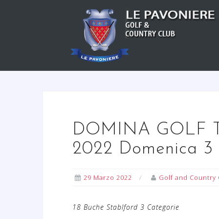
S
a
l
t
a
a
l
c
o
n
DOMINA GOLF T
t
2022 Domenica 3 
e
n
u
29 Marzo 2022
Golf and Country 
t
o
18 Buche Stablford 3 Categorie