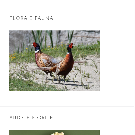
r
t
FLORA E FAUNA
i
c
o
l
i
AIUOLE FIORITE