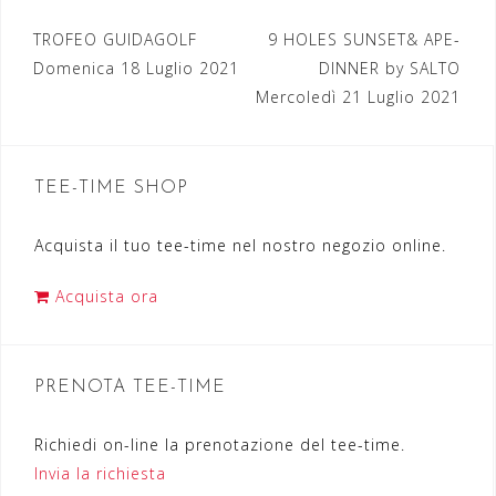
TROFEO GUIDAGOLF
9 HOLES SUNSET& APE-
N
Domenica 18 Luglio 2021
DINNER by SALTO
a
Mercoledì 21 Luglio 2021
v
i
TEE-TIME SHOP
g
a
Acquista il tuo tee-time nel nostro negozio online.
z
Acquista ora
i
o
n
PRENOTA TEE-TIME
e
Richiedi on-line la prenotazione del tee-time.
a
Invia la richiesta