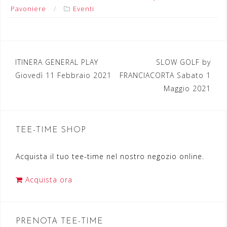
Pavoniere
Eventi
ITINERA GENERAL PLAY
SLOW GOLF by
N
Giovedì 11 Febbraio 2021
FRANCIACORTA Sabato 1
a
Maggio 2021
v
i
TEE-TIME SHOP
g
a
Acquista il tuo tee-time nel nostro negozio online.
z
Acquista ora
i
o
n
PRENOTA TEE-TIME