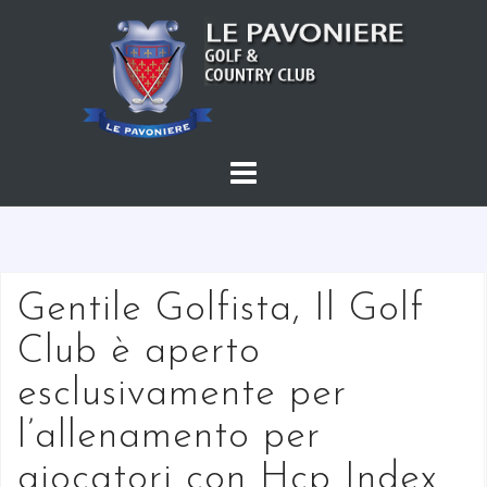
S
a
l
t
a
a
l
c
o
n
t
Gentile Golfista, Il Golf
e
Club è aperto
n
u
esclusivamente per
t
l’allenamento per
o
giocatori con Hcp Index