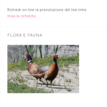
e
Richiedi on-line la prenotazione del tee-time.
a
Invia la richiesta
r
t
FLORA E FAUNA
i
c
o
l
i