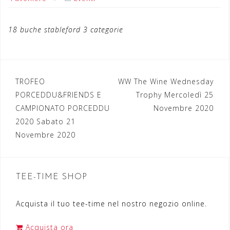
18 buche stableford 3 categorie
TROFEO
WW The Wine Wednesday
N
PORCEDDU&FRIENDS E
Trophy Mercoledì 25
a
CAMPIONATO PORCEDDU
Novembre 2020
2020 Sabato 21
v
Novembre 2020
i
g
a
TEE-TIME SHOP
z
Acquista il tuo tee-time nel nostro negozio online.
i
o
Acquista ora