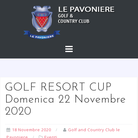
S
a
l
t
a
a
l
c
o
n
t
GOLF RESORT CUP
e
Domenica 22 Novembre
n
u
2020
t
o
18 Novembre 2020
Golf and Country Club le
Pavoniere
Eventi