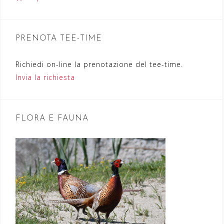
n
e
PRENOTA TEE-TIME
a
r
Richiedi on-line la prenotazione del tee-time.
Invia la richiesta
t
i
c
FLORA E FAUNA
o
l
i