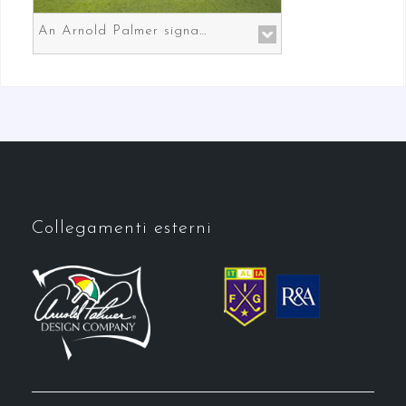
An Arnold Palmer signature course in Prato the gateway to Florence
Collegamenti esterni