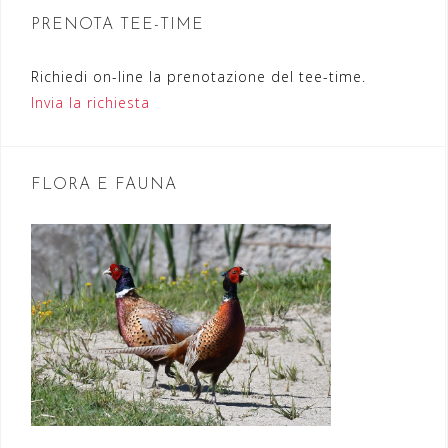
n
PRENOTA TEE-TIME
e
Richiedi on-line la prenotazione del tee-time.
a
Invia la richiesta
r
t
FLORA E FAUNA
i
c
o
l
i