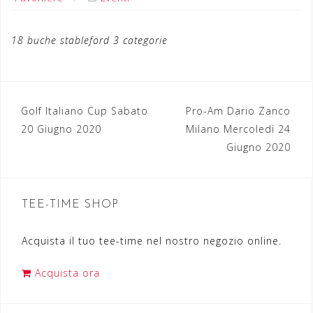
18 buche stableford 3 categorie
Golf Italiano Cup Sabato
Pro-Am Dario Zanco
N
20 Giugno 2020
Milano Mercoledì 24
a
Giugno 2020
v
i
TEE-TIME SHOP
g
a
Acquista il tuo tee-time nel nostro negozio online.
z
Acquista ora
i
o