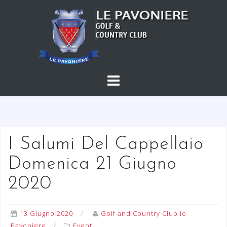
S
a
l
t
a
a
l
c
o
n
t
I Salumi Del Cappellaio
e
Domenica 21 Giugno
n
u
2020
t
o
13 Giugno 2020
Golf and Country Club le
Pavoniere
Eventi