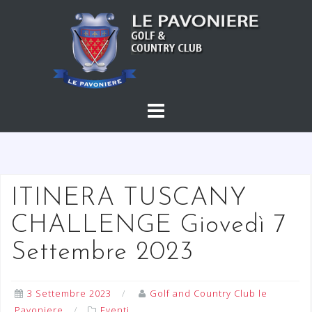
S
a
l
t
a
a
l
c
o
n
t
ITINERA TUSCANY
e
CHALLENGE Giovedì 7
n
u
Settembre 2023
t
o
3 Settembre 2023
Golf and Country Club le
Pavoniere
Eventi