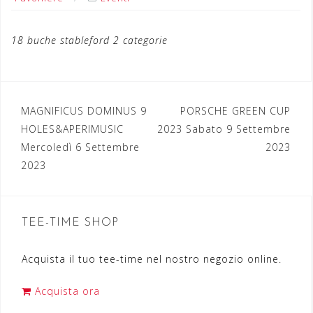
18 buche stableford 2 categorie
MAGNIFICUS DOMINUS 9
PORSCHE GREEN CUP
N
HOLES&APERIMUSIC
2023 Sabato 9 Settembre
a
Mercoledì 6 Settembre
2023
2023
v
i
g
TEE-TIME SHOP
a
Acquista il tuo tee-time nel nostro negozio online.
z
i
Acquista ora
o