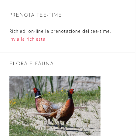
n
PRENOTA TEE-TIME
e
a
Richiedi on-line la prenotazione del tee-time.
r
Invia la richiesta
t
i
FLORA E FAUNA
c
o
l
i