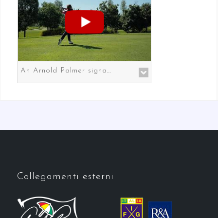
An Arnold Palmer signature course in Prato the gateway to Florence
Collegamenti esterni