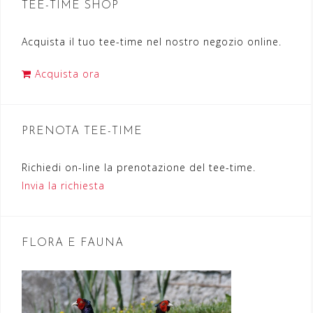
g
TEE-TIME SHOP
a
Acquista il tuo tee-time nel nostro negozio online.
z
i
Acquista ora
o
n
PRENOTA TEE-TIME
e
a
Richiedi on-line la prenotazione del tee-time.
r
Invia la richiesta
t
i
FLORA E FAUNA
c
o
l