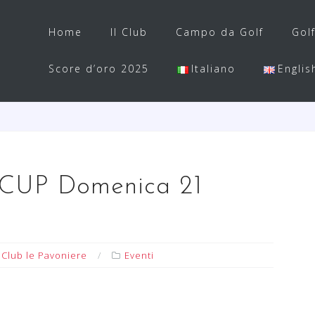
Home
Il Club
Campo da Golf
Gol
Score d’oro 2025
Italiano
Englis
UP Domenica 21
 Club le Pavoniere
Eventi