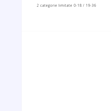
2 categorie limitate 0-18 / 19-36
N
a
v
i
g
a
z
i