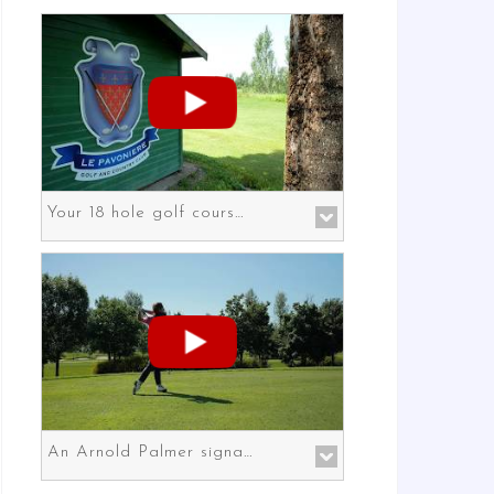
Your 18 hole golf course in Prato the gateway to Florence
An Arnold Palmer signature course in Prato the gateway to Florence