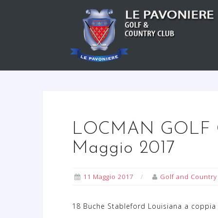
S
a
l
t
a
a
l
c
o
n
LOCMAN GOLF C
t
Maggio 2017
e
n
u
11 Maggio 2017
Golf and Country
t
o
18 Buche Stableford Louisiana a coppia