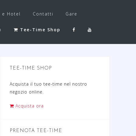
f e Hotel
Contatti
Gare
h
Tee-Time Shop
TEE-TIME SHOP
Acquista il tuo tee-time nel nostro
negozio online.
Acquista ora
PRENOTA TEE-TIME