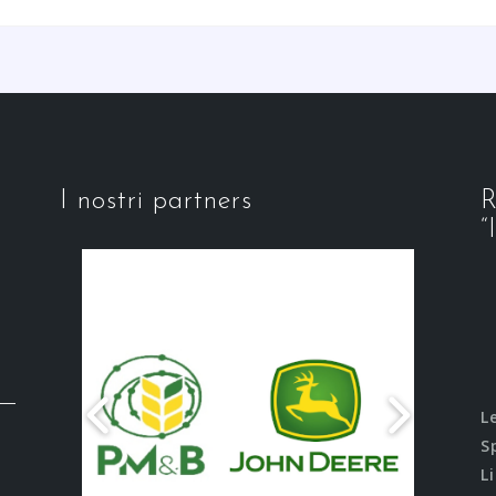
I nostri partners
R
“
L
S
L