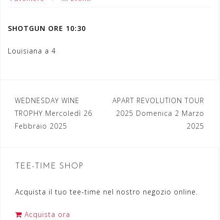
SHOTGUN ORE 10:30
Louisiana a 4
WEDNESDAY WINE
APART REVOLUTION TOUR
N
TROPHY Mercoledì 26
2025 Domenica 2 Marzo
a
Febbraio 2025
2025
v
i
TEE-TIME SHOP
g
a
Acquista il tuo tee-time nel nostro negozio online.
z
Acquista ora