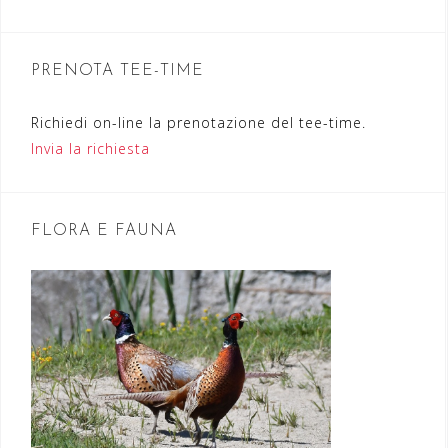
i
o
n
PRENOTA TEE-TIME
e
Richiedi on-line la prenotazione del tee-time.
a
Invia la richiesta
r
t
FLORA E FAUNA
i
c
o
l
i