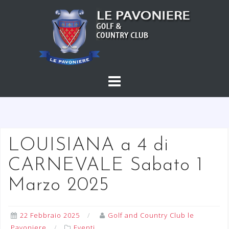
S
a
l
t
a
a
l
c
o
n
t
LOUISIANA a 4 di
e
CARNEVALE Sabato 1
n
u
Marzo 2025
t
o
22 Febbraio 2025
Golf and Country Club le
Pavoniere
Eventi