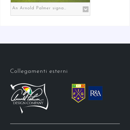
An Arnold Palmer signature course in Prato the gateway to Florence
Collegamenti esterni