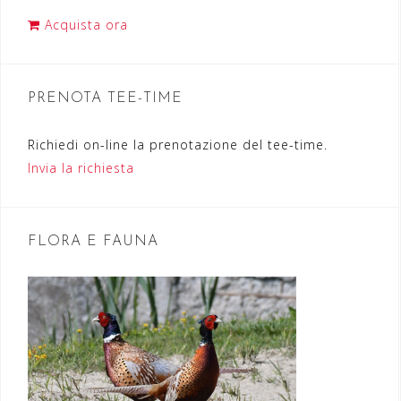
z
Acquista ora
i
o
n
PRENOTA TEE-TIME
e
Richiedi on-line la prenotazione del tee-time.
a
Invia la richiesta
r
t
FLORA E FAUNA
i
c
o
l
i