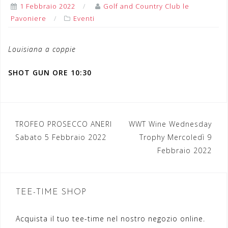
1 Febbraio 2022
Golf and Country Club le
Pavoniere
Eventi
Louisiana a coppie
SHOT GUN ORE 10:30
TROFEO PROSECCO ANERI
WWT Wine Wednesday
N
Sabato 5 Febbraio 2022
Trophy Mercoledì 9
a
Febbraio 2022
v
i
TEE-TIME SHOP
g
a
Acquista il tuo tee-time nel nostro negozio online.