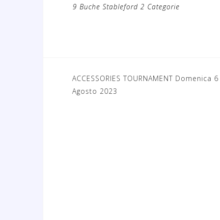
9 Buche Stableford 2 Categorie
ACCESSORIES TOURNAMENT Domenica 6
N
Agosto 2023
a
v
i
g
a
z
i
o