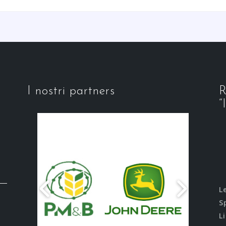
I nostri partners
R
“
L
S
L