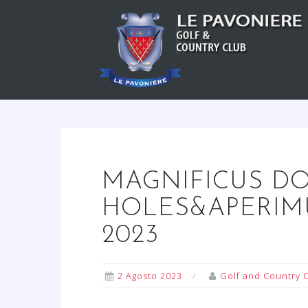
S
a
l
t
a
a
l
c
o
n
MAGNIFICUS D
t
HOLES&APERIMUS
e
n
2023
u
t
2 Agosto 2023
Golf and Country 
o