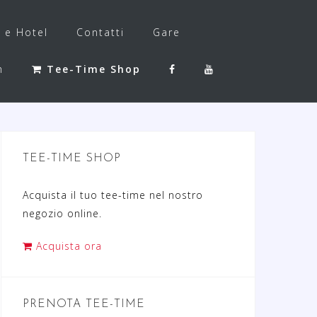
f e Hotel
Contatti
Gare
h
Tee-Time Shop
TEE-TIME SHOP
Acquista il tuo tee-time nel nostro
negozio online.
Acquista ora
PRENOTA TEE-TIME