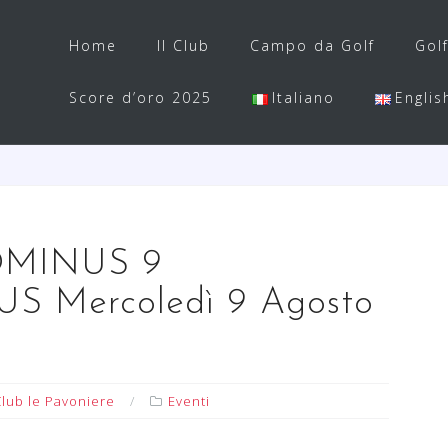
Home
Il Club
Campo da Golf
Gol
Score d’oro 2025
Italiano
Englis
OMINUS 9
 Mercoledì 9 Agosto
Club le Pavoniere
Eventi