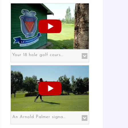
Your 18 hole golf course in Prato the gateway to Florence
An Arnold Palmer signature course in Prato the gateway to Florence