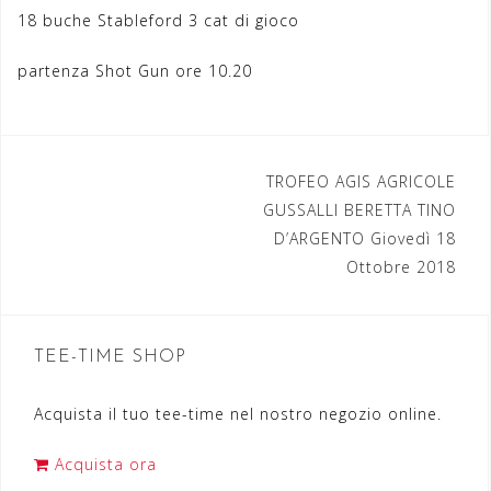
18 buche Stableford 3 cat di gioco
partenza Shot Gun ore 10.20
TROFEO AGIS AGRICOLE
N
GUSSALLI BERETTA TINO
a
D’ARGENTO Giovedì 18
Ottobre 2018
v
i
g
TEE-TIME SHOP
a
Acquista il tuo tee-time nel nostro negozio online.
z
i
Acquista ora