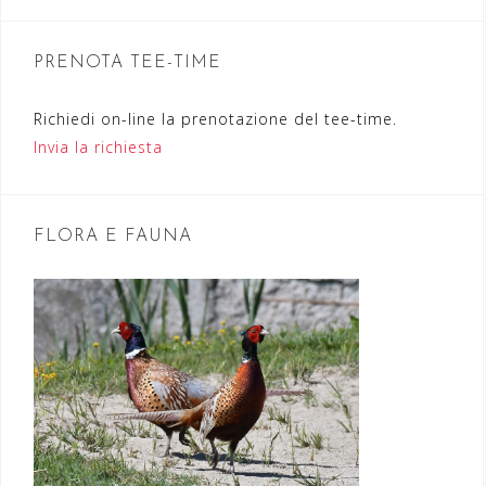
o
n
PRENOTA TEE-TIME
e
a
Richiedi on-line la prenotazione del tee-time.
r
Invia la richiesta
t
i
FLORA E FAUNA
c
o
l
i