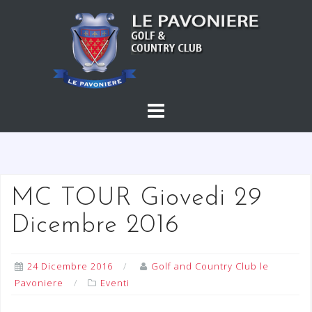
S
a
l
t
a
a
l
c
o
n
t
MC TOUR Giovedi 29
e
Dicembre 2016
n
u
t
24 Dicembre 2016
Golf and Country Club le
o
Pavoniere
Eventi