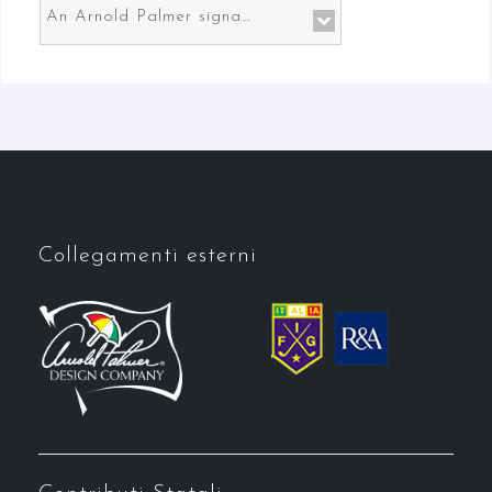
An Arnold Palmer signature course in Prato the gateway to Florence
Collegamenti esterni