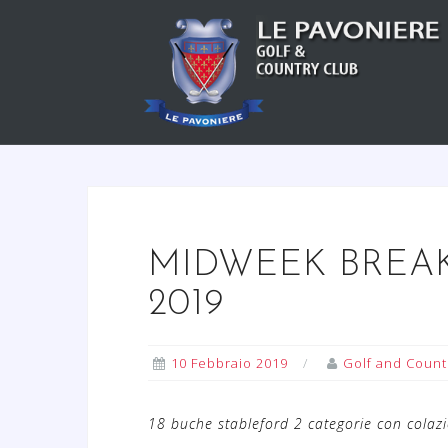
S
a
l
t
a
a
l
c
o
n
MIDWEEK BREAK M
t
2019
e
n
u
10 Febbraio 2019
Golf and Count
t
o
18 buche stableford 2 categorie con colazi