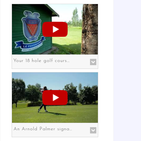
Your 18 hole golf course in Prato the gateway to Florence
An Arnold Palmer signature course in Prato the gateway to Florence