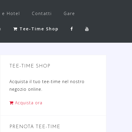
f e Hotel
Contatti
Gare
h
Tee-Time Shop
TEE-TIME SHOP
Acquista il tuo tee-time nel nostro
negozio online.
Acquista ora
PRENOTA TEE-TIME