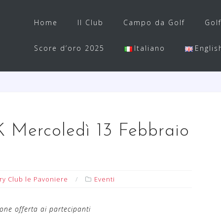
Home
Il Club
Campo da Golf
Gol
Score d’oro 2025
Italiano
Englis
ercoledì 13 Febbraio
ry Club le Pavoniere
Eventi
one offerta ai partecipanti