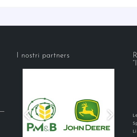
I nostri partners
R
“
L
S
L