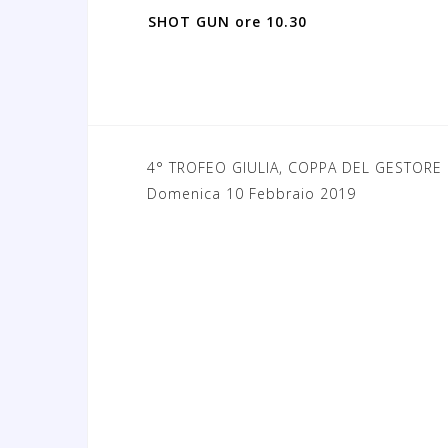
SHOT GUN ore 10.30
4° TROFEO GIULIA, COPPA DEL GESTORE
N
Domenica 10 Febbraio 2019
a
v
i
g
a
z
i