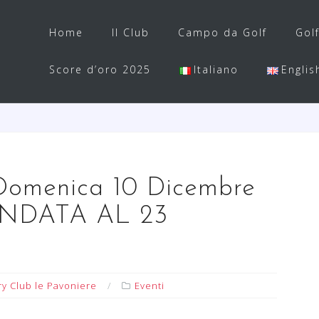
Home
Il Club
Campo da Golf
Gol
Score d’oro 2025
Italiano
Englis
menica 10 Dicembre
ANDATA AL 23
ry Club le Pavoniere
Eventi