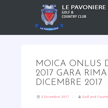
S
a
l
t
a
a
l
c
o
n
MOICA ONLUS Do
t
2017 GARA RIM
e
n
DICEMBRE 2017
u
t
3 Dicembre 2017
Golf and Count
o