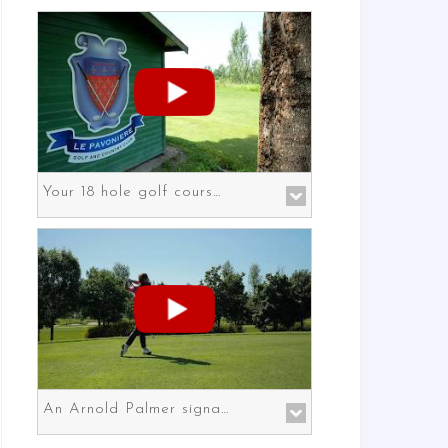
Your 18 hole golf course in Prato the gateway to Florence
An Arnold Palmer signature course in Prato the gateway to Florence