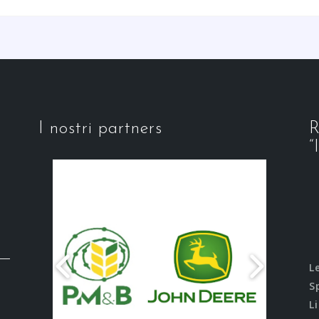
I nostri partners
R
“
L
S
L