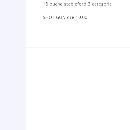
18 buche stableford 3 categorie
SHOT GUN ore 10.00
N
a
v
i
g
a
z