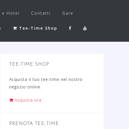
f e Hotel
Contatti
Gare
h
Tee-Time Shop
TEE-TIME SHOP
Acquista il tuo tee-time nel nostro
negozio online.
Acquista ora
PRENOTA TEE-TIME