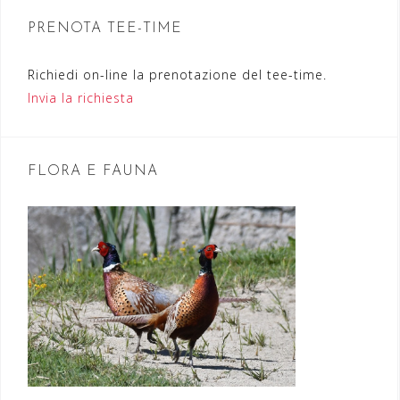
o
n
PRENOTA TEE-TIME
e
Richiedi on-line la prenotazione del tee-time.
a
Invia la richiesta
r
t
FLORA E FAUNA
i
c
o
l
i