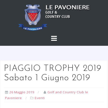
S
a
l
t
a
a
l
c
o
n
t
PIAGGIO TROPHY 2019
e
Sabato 1 Giugno 2019
n
u
t
26 Maggio 2019
Golf and Country Club le
o
Pavoniere
Eventi