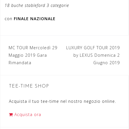
18 buche stableford 3 categorie
con
FINALE NAZIONALE
MC TOUR Mercoledì 29
LUXURY GOLF TOUR 2019
N
Maggio 2019 Gara
by LEXUS Domenica 2
a
Rimandata
Giugno 2019
v
i
TEE-TIME SHOP
g
a
Acquista il tuo tee-time nel nostro negozio online.
z
Acquista ora
i