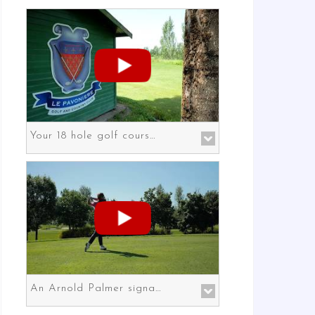
Your 18 hole golf course in Prato the gateway to Florence
An Arnold Palmer signature course in Prato the gateway to Florence