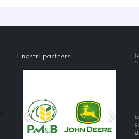
I nostri partners
R
“
L
S
L