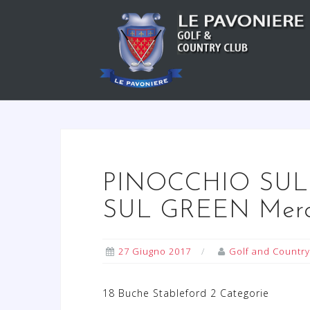
S
a
l
t
a
a
l
c
o
n
PINOCCHIO SUL
t
SUL GREEN Mercol
e
n
u
27 Giugno 2017
Golf and Country
t
o
18 Buche Stableford 2 Categorie