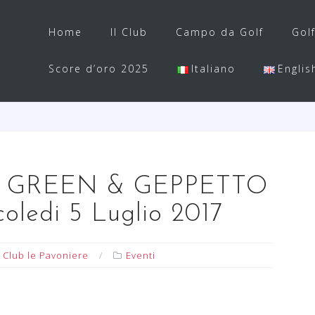
Home
Il Club
Campo da Golf
Gol
Score d’oro 2025
Italiano
Englis
 GREEN & GEPPETTO
edi 5 Luglio 2017
 Club le Pavoniere
Eventi