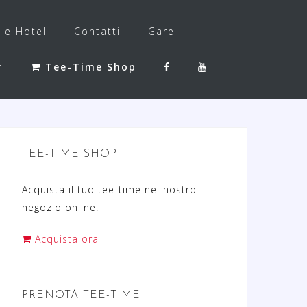
f e Hotel
Contatti
Gare
h
Tee-Time Shop
TEE-TIME SHOP
Acquista il tuo tee-time nel nostro
negozio online.
Acquista ora
PRENOTA TEE-TIME