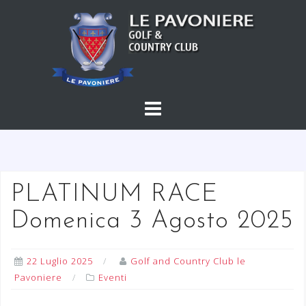
S
a
l
t
a
a
l
c
o
n
t
PLATINUM RACE
e
Domenica 3 Agosto 2025
n
u
t
22 Luglio 2025
Golf and Country Club le
o
Pavoniere
Eventi