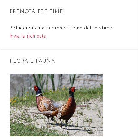
e
PRENOTA TEE-TIME
a
r
Richiedi on-line la prenotazione del tee-time.
Invia la richiesta
t
i
c
FLORA E FAUNA
o
l
i