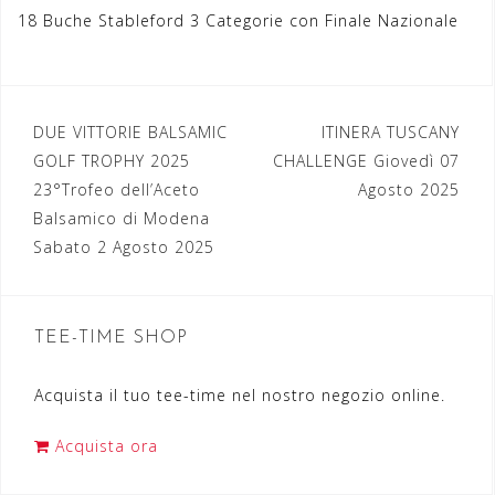
18 Buche Stableford 3 Categorie con Finale Nazionale
DUE VITTORIE BALSAMIC
ITINERA TUSCANY
N
GOLF TROPHY 2025
CHALLENGE Giovedì 07
a
23°Trofeo dell’Aceto
Agosto 2025
Balsamico di Modena
v
Sabato 2 Agosto 2025
i
g
a
TEE-TIME SHOP
z
Acquista il tuo tee-time nel nostro negozio online.
i
o
Acquista ora
n