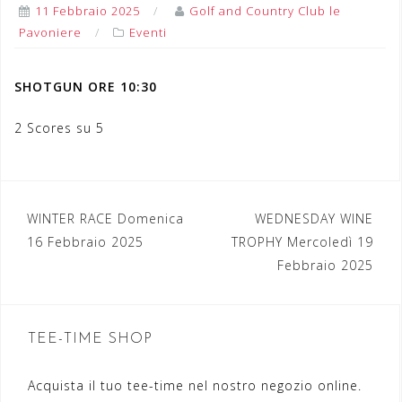
11 Febbraio 2025
Golf and Country Club le
Pavoniere
Eventi
SHOTGUN ORE 10:30
2 Scores su 5
WINTER RACE Domenica
WEDNESDAY WINE
N
16 Febbraio 2025
TROPHY Mercoledì 19
a
Febbraio 2025
v
i
TEE-TIME SHOP
g
a
Acquista il tuo tee-time nel nostro negozio online.