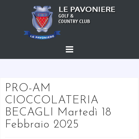
S
a
l
t
a
a
l
c
o
n
t
PRO-AM
e
CIOCCOLATERIA
n
u
BECAGLI Martedì 18
t
Febbraio 2025
o