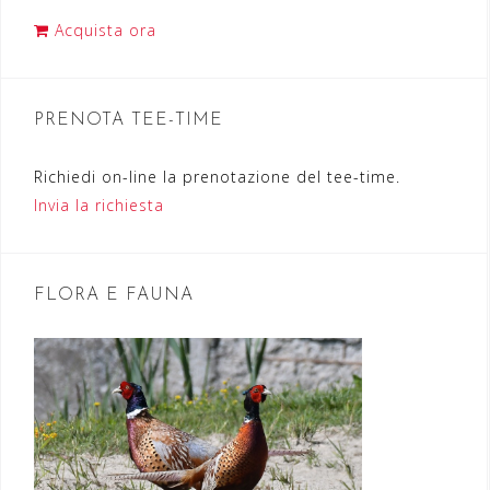
z
Acquista ora
i
o
n
PRENOTA TEE-TIME
e
Richiedi on-line la prenotazione del tee-time.
a
Invia la richiesta
r
t
FLORA E FAUNA
i
c
o
l
i