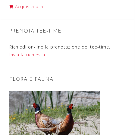
i
Acquista ora
o
n
PRENOTA TEE-TIME
e
a
Richiedi on-line la prenotazione del tee-time.
r
Invia la richiesta
t
i
FLORA E FAUNA
c
o
l
i