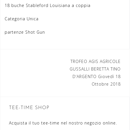
18 buche Stableford Louisiana a coppia
Categoria Unica
partenze Shot Gun
TROFEO AGIS AGRICOLE
N
GUSSALLI BERETTA TINO
a
D’ARGENTO Giovedì 18
Ottobre 2018
v
i
g
TEE-TIME SHOP
a
Acquista il tuo tee-time nel nostro negozio online.
z