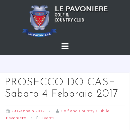
S
a
l
t
a
a
l
c
o
n
t
PROSECCO DO CASE
e
Sabato 4 Febbraio 2017
n
u
t
29 Gennaio 2017
Golf and Country Club le
o
Pavoniere
Eventi