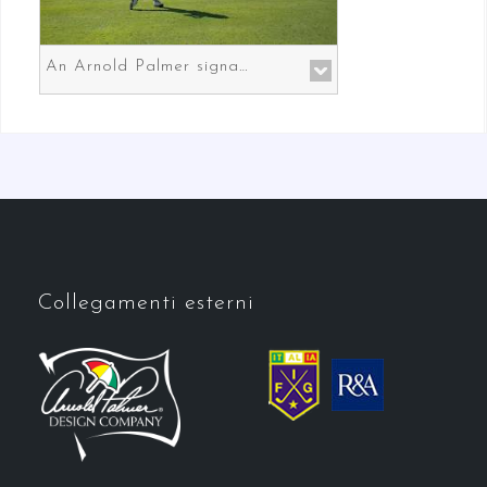
An Arnold Palmer signature course in Prato the gateway to Florence
Collegamenti esterni