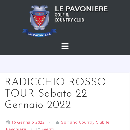
S
a
l
t
a
a
l
c
o
n
t
RADICCHIO ROSSO
e
TOUR Sabato 22
n
u
Gennaio 2022
t
o
16 Gennaio 2022
Golf and Country Club le
Pavoniere
Eventi