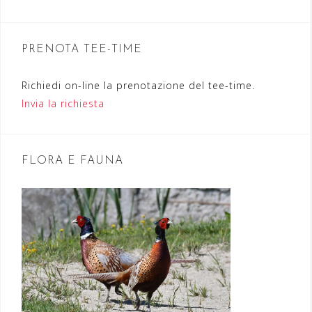
i
o
n
PRENOTA TEE-TIME
e
Richiedi on-line la prenotazione del tee-time.
a
Invia la richiesta
r
t
FLORA E FAUNA
i
c
o
l
i