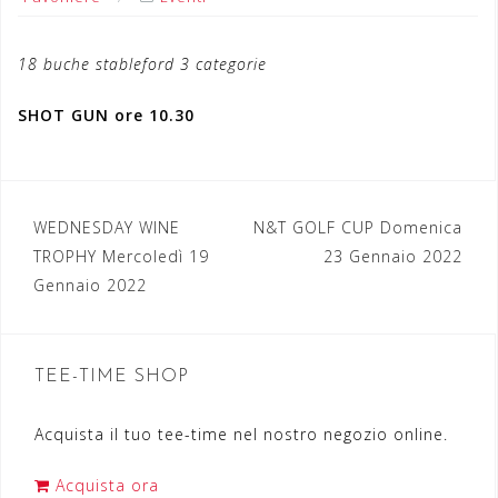
18 buche stableford 3 categorie
SHOT GUN ore 10.30
WEDNESDAY WINE
N&T GOLF CUP Domenica
N
TROPHY Mercoledì 19
23 Gennaio 2022
a
Gennaio 2022
v
i
TEE-TIME SHOP
g
a
Acquista il tuo tee-time nel nostro negozio online.
z
Acquista ora