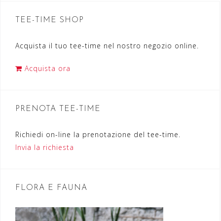
i
g
TEE-TIME SHOP
a
Acquista il tuo tee-time nel nostro negozio online.
z
i
Acquista ora
o
n
PRENOTA TEE-TIME
e
a
Richiedi on-line la prenotazione del tee-time.
r
Invia la richiesta
t
i
FLORA E FAUNA
c
o