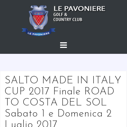
S
a
l
t
a
a
l
c
o
n
t
SALTO MADE IN ITALY
e
CUP 2017 Finale ROAD
n
u
TO COSTA DEL SOL
t
Sabato 1 e Domenica 2
o
Luglio 2017