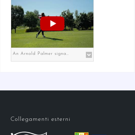
An Arnold Palmer signature course in Prato the gateway to Florence
Collegamenti esterni