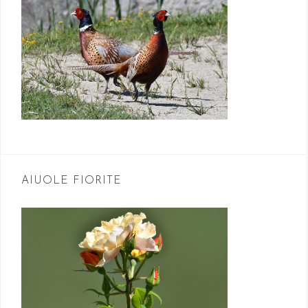
l
i
AIUOLE FIORITE