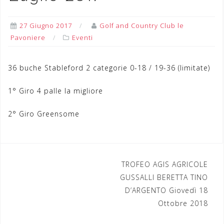
27 Giugno 2017
Golf and Country Club le
Pavoniere
Eventi
36 buche Stableford 2 categorie 0-18 / 19-36 (limitate)
1° Giro 4 palle la migliore
2° Giro Greensome
TROFEO AGIS AGRICOLE
N
GUSSALLI BERETTA TINO
a
D’ARGENTO Giovedì 18
Ottobre 2018
v