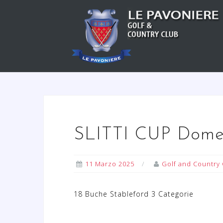
S
a
l
t
a
a
l
c
o
n
SLITTI CUP Dome
t
e
n
11 Marzo 2025
Golf and Country 
u
t
18 Buche Stableford 3 Categorie
o