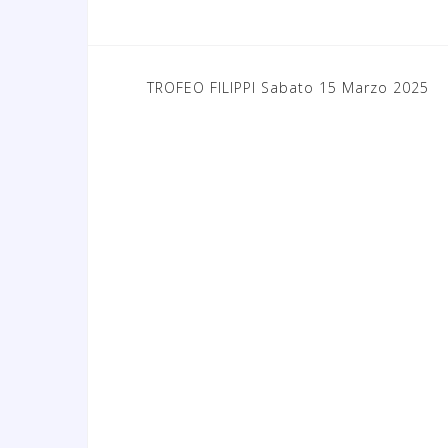
TROFEO FILIPPI Sabato 15 Marzo 2025
N
a
v
i
g
a
z
i
o
n
e