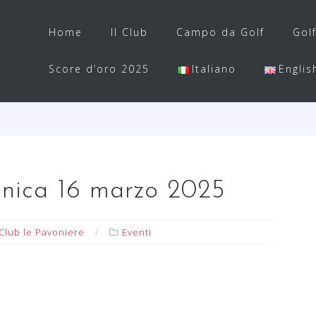
Home
Il Club
Campo da Golf
Gol
Score d’oro 2025
Italiano
Englis
nica 16 marzo 2025
Club le Pavoniere
Eventi