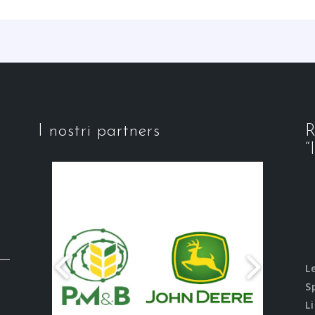
I nostri partners
R
“
L
S
L