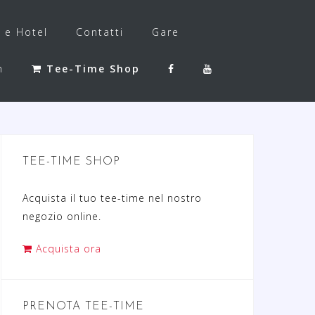
f e Hotel
Contatti
Gare
h
Tee-Time Shop
TEE-TIME SHOP
Acquista il tuo tee-time nel nostro
negozio online.
Acquista ora
PRENOTA TEE-TIME