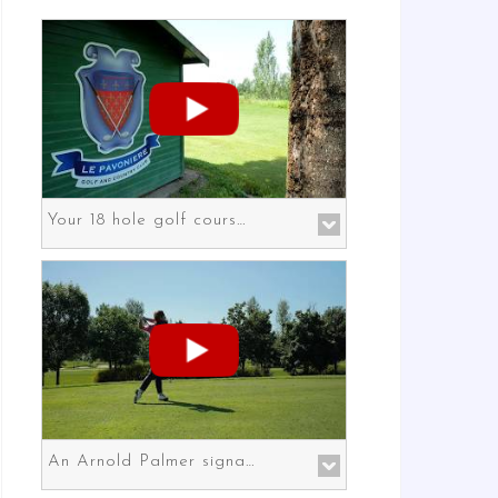
Your 18 hole golf course in Prato the gateway to Florence
An Arnold Palmer signature course in Prato the gateway to Florence