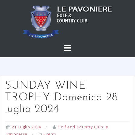
S
a
l
t
a
a
l
c
o
n
t
SUNDAY WINE
e
TROPHY Domenica 28
n
u
luglio 2024
t
o
21 Luglio 2024
Golf and Country Club le
Pavoniere
Eventi