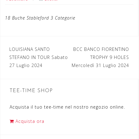
18 Buche Stableford 3 Categorie
LOUISIANA SANTO
BCC BANCO FIORENTINO
N
STEFANO IN TOUR Sabato
TROPHY 9 HOLES
a
27 Luglio 2024
Mercoledì 31 Luglio 2024
v
i
TEE-TIME SHOP
g
a
Acquista il tuo tee-time nel nostro negozio online.
z
Acquista ora
i
o