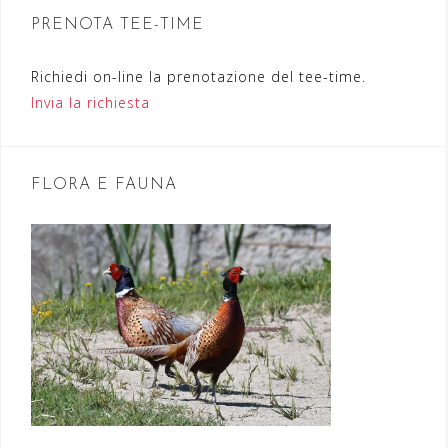
n
PRENOTA TEE-TIME
e
Richiedi on-line la prenotazione del tee-time.
a
Invia la richiesta
r
t
FLORA E FAUNA
i
c
o
l
i