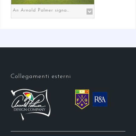
An Arnold Palmer signature course in Prato the gateway to Florence
Collegamenti esterni