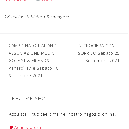
18 buche stableford 3 categorie
CAMPIONATO ITALIANO
IN CROCIERA CON IL
N
ASSOCIAZIONE MEDICI
SORRISO Sabato 25
a
GOLFISTI& FRIENDS
Settembre 2021
Venerdì 17 e Sabato 18
v
Settembre 2021
i
g
a
TEE-TIME SHOP
z
Acquista il tuo tee-time nel nostro negozio online.
i
o
Acquista ora