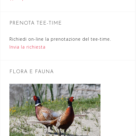
n
e
PRENOTA TEE-TIME
a
r
Richiedi on-line la prenotazione del tee-time.
Invia la richiesta
t
i
c
FLORA E FAUNA
o
l
i