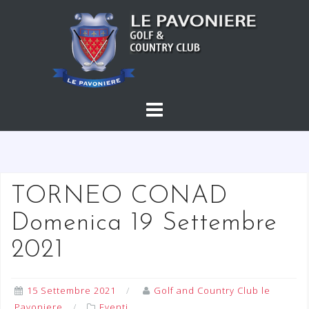
S
a
l
t
a
a
l
c
o
n
t
TORNEO CONAD
e
Domenica 19 Settembre
n
u
2021
t
o
15 Settembre 2021
Golf and Country Club le
Pavoniere
Eventi