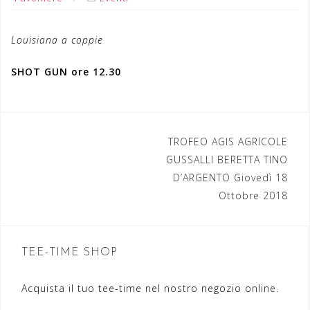
Louisiana a coppie
SHOT GUN ore 12.30
TROFEO AGIS AGRICOLE
N
GUSSALLI BERETTA TINO
a
D’ARGENTO Giovedì 18
Ottobre 2018
v
i
g
TEE-TIME SHOP
a
Acquista il tuo tee-time nel nostro negozio online.
z