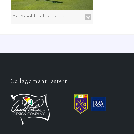
An Arnold Palmer signature course in Prato the gateway to Florence
Collegamenti esterni