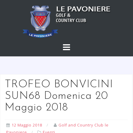
S
a
l
t
a
a
l
c
o
n
t
TROFEO BONVICINI
e
SUN68 Domenica 20
n
u
Maggio 2018
t
o
12 Maggio 2018
Golf and Country Club le
Pavoniere
Eventi